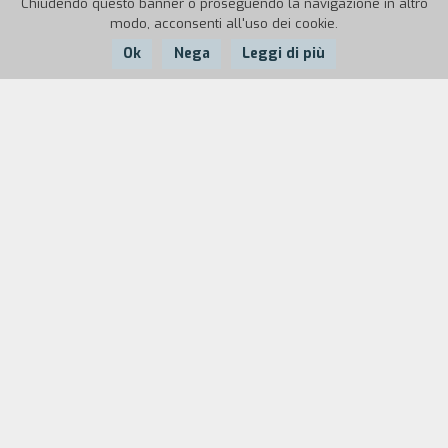
Chiudendo questo banner o proseguendo la navigazione in altro
modo, acconsenti all'uso dei cookie.
Ok
Nega
Leggi di più
Nazione:
Anno:
Durata:
Italia
1995
45'
Le grandi sculture galleggiando solcano i canali.
In una successione di epiche scalate, le creazioni
dell'artista, incastonate in alcuni dei luoghi più
suggestivi di Venezia, si fondono con le
architetture e le magiche atmosfere della citt`
lagunare.
Biografia