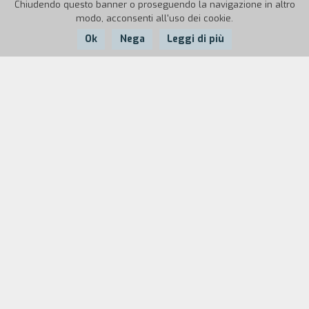
Chiudendo questo banner o proseguendo la navigazione in altro
modo, acconsenti all'uso dei cookie.
Ok
Nega
Leggi di più
Nazione:
Anno:
Durata:
Italia
2023
17'
Nel giugno 2022, mentre il regista lavora alla
narrazione del suo incontro con Patrizia Cavalli,
del tempo trascorso assieme e degli sguardi
prima attenti e poi svuotati dalla malattia, la
poetessa muore. Dell’autrice rimangono poche
immagini: l’unico gesto possibile è raccontare
attraverso la metafora, con immagini di archivio
e un testo che, tra dichiarazione d'amore e ultimo
saluto, si alterna alle poesie recitate dall'autrice.
Un sincero gesto d’amore nei confronti della