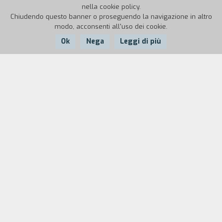
nella cookie policy.
Chiudendo questo banner o proseguendo la navigazione in altro
modo, acconsenti all'uso dei cookie.
Ok
Nega
Leggi di più
Nazione:
Anno:
Durata:
Italia
2023
92'
È una delle tante notti anonime della quarantena
quando il telefono di Irene squilla. È Pietro, il suo
ex. Irene non lo sente da mesi, da quando la loro
storia è finita, tentenna, ma alla fine risponde.
Pietro è fuori di sé e le sue parole confuse
lasciano presagire un atto disperato. A Irene non
resta che mettersi in viaggio, in una città
spettrale, senza mai riattaccare, con la speranza
di raggiungerlo in tempo.