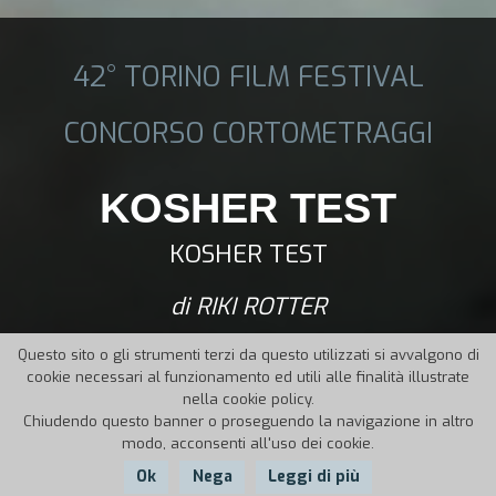
42° TORINO FILM FESTIVAL
CONCORSO CORTOMETRAGGI
KOSHER TEST
KOSHER TEST
di RIKI ROTTER
Questo sito o gli strumenti terzi da questo utilizzati si avvalgono di
cookie necessari al funzionamento ed utili alle finalità illustrate
nella cookie policy.
Chiudendo questo banner o proseguendo la navigazione in altro
modo, acconsenti all'uso dei cookie.
Ok
Nega
Leggi di più