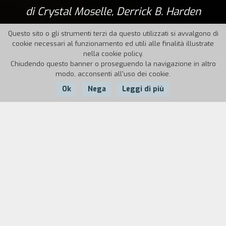
di Crystal Moselle, Derrick B. Harden
Questo sito o gli strumenti terzi da questo utilizzati si avvalgono di
cookie necessari al funzionamento ed utili alle finalità illustrate
nella cookie policy.
Chiudendo questo banner o proseguendo la navigazione in altro
modo, acconsenti all'uso dei cookie.
Ok
Nega
Leggi di più
Nazione:
Anno:
Durata:
USA
2024
96'
Khalid, un ragazzo di Brooklyn ingenuamente
imbarcatosi in un’impresa per fare soldi
facilmente, si ritrova bloccato in una città
costiera bulgara sul Mar Nero, da solo, senza
soldi e passaporto e soprattutto unica persona