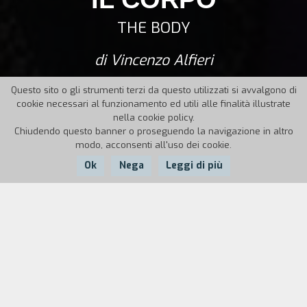
THE BODY
di Vincenzo Alfieri
Questo sito o gli strumenti terzi da questo utilizzati si avvalgono di
cookie necessari al funzionamento ed utili alle finalità illustrate
nella cookie policy.
Chiudendo questo banner o proseguendo la navigazione in altro
modo, acconsenti all'uso dei cookie.
Ok
Nega
Leggi di più
Nazione:
Anno:
Durata:
Italia
2024
119
La morte improvvisa di Rebecca Zuin (Claudia
Gerini), un’affascinante e carismatica
imprenditrice, getta un’ombra su chiunque le