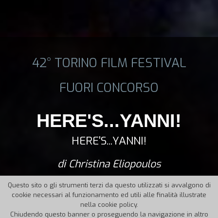
42° TORINO FILM FESTIVAL
FUORI CONCORSO
HERE'S...YANNI!
HERE'S...YANNI!
di Christina Eliopoulos
Questo sito o gli strumenti terzi da questo utilizzati si avvalgono di
cookie necessari al funzionamento ed utili alle finalità illustrate
nella cookie policy.
Chiudendo questo banner o proseguendo la navigazione in altro