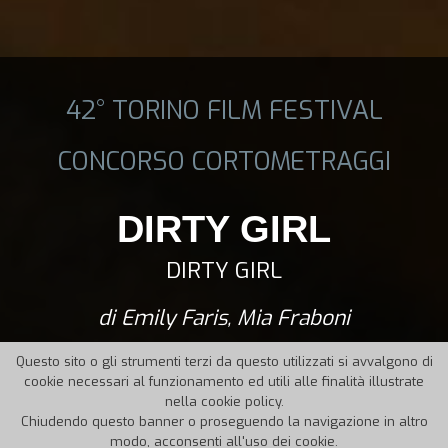
42° TORINO FILM FESTIVAL
CONCORSO CORTOMETRAGGI
DIRTY GIRL
DIRTY GIRL
di Emily Faris, Mia Fraboni
Questo sito o gli strumenti terzi da questo utilizzati si avvalgono di
cookie necessari al funzionamento ed utili alle finalità illustrate
nella cookie policy.
Chiudendo questo banner o proseguendo la navigazione in altro
modo, acconsenti all'uso dei cookie.