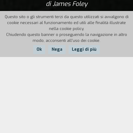
di James Foley
Questo sito o gli strumenti terzi da questo utilizzati si avvalgono di
cookie necessari al funzionamento ed utili alle finalità illustrate
nella cookie policy.
Chiudendo questo banner o proseguendo la navigazione in altro
modo, acconsenti all'uso dei cookie.
Ok
Nega
Leggi di più
Nazione:
Anno:
Durata:
USA
1984
93'
Una storia d'amore proibita nata all'ombra di una
famosa città industriale, aiuta due disillusi
teenager a liberarsi del loro isolamento emotivo.
Johnny Rourke e Tracey Prescott provengono da
mondi diversi, ma si sentono reciprocamente