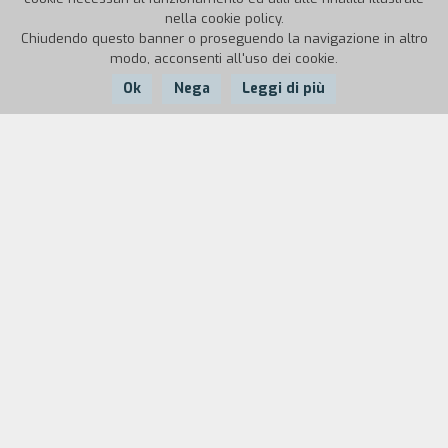
nella cookie policy.
Chiudendo questo banner o proseguendo la navigazione in altro
modo, acconsenti all'uso dei cookie.
Ok
Nega
Leggi di più
Nazione:
Anno:
Durata:
USA
1990
102'
Un ingenuo ragazzo del Vermont arriva a New
York per studiare cinema, ma appena sceso dal
treno viene derubato dei soldi e dei bagagli da un
presunto tassista. Rintracciato per caso l’uomo, il
ragazzo prova a farsi ridare i soldi ma il ladro,
non potendo restituire ciò che ha già speso,
propone di far risolvere la questione a suo zio,
un boss di quartiere straordinariamente simile a