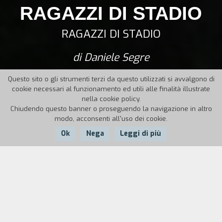
RAGAZZI DI STADIO
RAGAZZI DI STADIO
di Daniele Segre
Questo sito o gli strumenti terzi da questo utilizzati si avvalgono di
cookie necessari al funzionamento ed utili alle finalità illustrate
nella cookie policy.
Chiudendo questo banner o proseguendo la navigazione in altro
modo, acconsenti all'uso dei cookie.
Ok
Nega
Leggi di più
Nazione:
Anno:
Durata:
Italia
1980
75'
Dopo
Il potere deve essere bianconero
(1978),
corto in cui incontrava alla periferia di Torino e