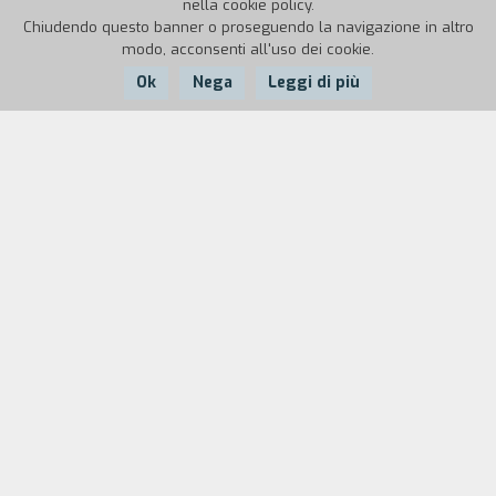
nella cookie policy.
Chiudendo questo banner o proseguendo la navigazione in altro
modo, acconsenti all'uso dei cookie.
Ok
Nega
Leggi di più
Nazione:
Anno:
Durata:
Italia
1974
106'
La storia è quella di Giulio Basletti, operaio
metalmeccanico di Milano, sindacalista e grande
tifoso del Milan, che rinuncia alla vita da scapolo
per sposare Vincenzina, giovane e bellissima
figlia di un suo collega, nonché sua figlioccia.
Follemente innamorato di Vincenzina, Giulio fa
un figlio con lei ma poi, desideroso di saperla
sempre in casa, la opprime con la sua gelosia e il
suo timore di essere tradito. La sua misera vita