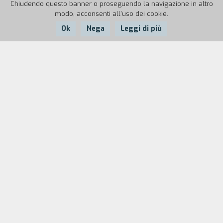
Chiudendo questo banner o proseguendo la navigazione in altro
modo, acconsenti all'uso dei cookie.
Ok
Nega
Leggi di più
Nazione:
Anno:
Durata:
Francia
2001
15'
All'interno di uno spogliatoio, dei giocatori di
rugby eseguono gli ultimi rituali prima dell'inizio
dell'incontro. Si passano il balsamo sul corpo e
cercano di trovare la giusta concentrazione per
affrontare la gara.
Biografia