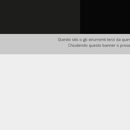
Questo sito o gli strumenti terzi da ques
Chiudendo questo banner o proseg
Nazione:
USA
Anno:
195
Ben Harper ha commesso un omicidio per
non dire a nessuno dove è il nascondigl
impiccato, fa amicizia col compagno di c
denaro. Quando il reverendo viene rilasc
quando la donna si rende conto di chi sia