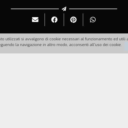
to utilizzati si avvalgono di cookie necessari al funzionamento ed utili all
uendo la navigazione in altro modo, acconsenti all'uso dei cookie.
5
Durata:
93'
 10.000 dollari e ha nascosto la somma, facendo pr
io, nemmeno alla madre Willa. Mentre Ben si trova i
ella, il «reverendo» Powell, che tenta inutilmente di
iato, la sua meta è casa Harper, dove riesce a conqu
 in realtà il suo nuovo marito, per lei è la morte, e o