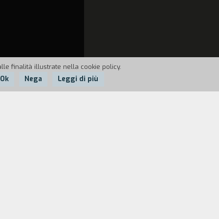
e finalità illustrate nella cookie policy.
Ok
Nega
Leggi di più
omettere ai suoi figli John e Pearl di
n prigione in attesa di essere
 fargli rivelare il nascondiglio del
istare il cuore di Willa e a sposarla. Ma
ra fra il reverendo e i 10.000 dollari ci