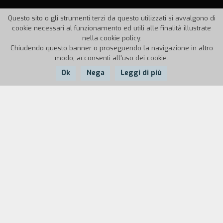
Questo sito o gli strumenti terzi da questo utilizzati si avvalgono di
cookie necessari al funzionamento ed utili alle finalità illustrate
nella cookie policy.
Chiudendo questo banner o proseguendo la navigazione in altro
modo, acconsenti all'uso dei cookie.
Ok
Nega
Leggi di più
Nazione:
Anno:
Durata:
Italia
2002
55'
Il film è la ricostruzione del percorso compiuto
dalla regista alla personale ricerca del volto di
sua madre Liseli, attraverso il montaggio dei
vecchi filmati di famiglia. Un tentativo di ridarle
vita anche soltanto sullo schermo, un modo per
celebrare la sua memoria. La nostalgia pervade il