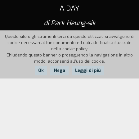
A DAY
di Park Heung-sik
Questo sito o gli strumenti terzi da questo utilizzati si avvalgono di
cookie necessari al funzionamento ed utili alle finalità illustrate
nella cookie policy.
Chiudendo questo banner o proseguendo la navigazione in altro
modo, acconsenti all'uso dei cookie.
Ok
Nega
Leggi di più
Nazione:
Anno:
Durata:
Corea del sud
1999
18'
Man-sik è un uomo che vive alla giornata. Da
qualche tempo è disoccupato, e la moglie lo ha