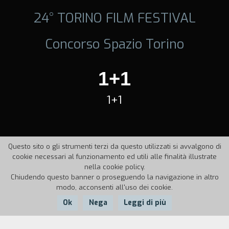
24° TORINO FILM FESTIVAL
Concorso Spazio Torino
1+1
1+1
Questo sito o gli strumenti terzi da questo utilizzati si avvalgono di
cookie necessari al funzionamento ed utili alle finalità illustrate
nella cookie policy.
Chiudendo questo banner o proseguendo la navigazione in altro
modo, acconsenti all'uso dei cookie.
Ok
Nega
Leggi di più