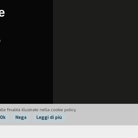
e
p
e finalità illustrate nella cookie policy.
Ok
Nega
Leggi di più