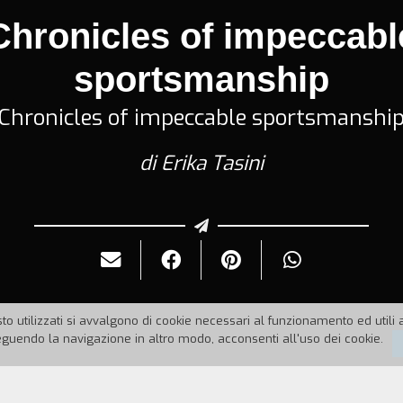
Chronicles of impeccabl
sportsmanship
Chronicles of impeccable sportsmanshi
di Erika Tasini
to utilizzati si avvalgono di cookie necessari al funzionamento ed utili all
uendo la navigazione in altro modo, acconsenti all'uso dei cookie.