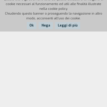
cookie necessari al funzionamento ed utili alle finalità illustrate
nella cookie policy.
Chiudendo questo banner o proseguendo la navigazione in altro
modo, acconsenti all'uso dei cookie.
Ok
Nega
Leggi di più
Anno:
2006
Durata:
98'
Nel 1867, durante il periodo Edo, lo Shogun invia la
salamandra Kinjiro a Parigi per esibirla all’Esposizione
Universale. Più di un secolo dopo l’animale è ancora vivo ed
è diventato un tesoro nazionale custodito dalla famiglia
Ninomiya, responsabile di una fondazione per la tutela della
salamandra. Lo scienziato Tobishima viene però incaricato
di effettuare esperimenti sulla salamandra centenaria,
perché si sospetta che nel frattempo sia stata sostituita da