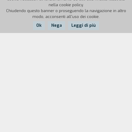
nella cookie policy.
Chiudendo questo banner o proseguendo la navigazione in altro
modo, acconsenti all'uso dei cookie.
Ok
Nega
Leggi di più
Nazione:
Anno:
Durata:
Portogallo
2006
155'
Ventura, un operaio di Capo Verde che vive nel quartiere
Fontainhas di Lisbona, viene improvvisamente abbandonato
dalla moglie. Camminando sperduto tra le abitazioni in
rovina dove ha trascorso gran parte della sua vita e il
nuovo complesso di alloggi a basso costo in cui si è
trasferito, incontra sulla propria strada poveri ed