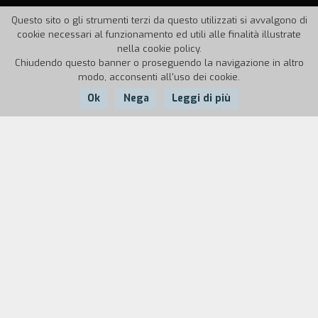
Questo sito o gli strumenti terzi da questo utilizzati si avvalgono di
cookie necessari al funzionamento ed utili alle finalità illustrate
nella cookie policy.
Chiudendo questo banner o proseguendo la navigazione in altro
modo, acconsenti all'uso dei cookie.
Ok
Nega
Leggi di più
Nazione:
Anno:
Durata:
Canada
2005
20'
Un artista consegna un dipinto presso l’appartamento della
sua amante. Lo apre, glielo mostra. Un litigio improvviso, e
il pittore distrugge il dipinto sulla testa del marito della
donna. Il pittore esce, la moglie/amante se ne va. Ma
SSHTOORRTY
non è solo la ripresa di un evento messo in
scena: il dialogo è in Farsi (con sottotitoli in inglese), la