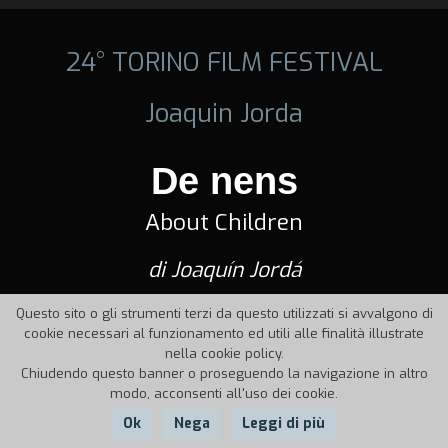
24° TORINO FILM FESTIVAL
Joaquin Jorda
De nens
About Children
di Joaquín Jordá
Questo sito o gli strumenti terzi da questo utilizzati si avvalgono di
cookie necessari al funzionamento ed utili alle finalità illustrate
nella cookie policy.
Chiudendo questo banner o proseguendo la navigazione in altro
modo, acconsenti all'uso dei cookie.
Ok
Nega
Leggi di più