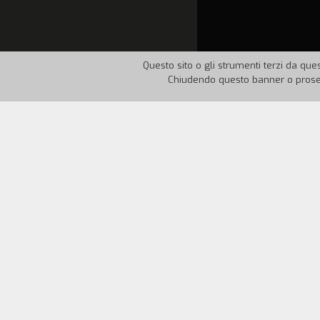
Questo sito o gli strumenti terzi da ques
Chiudendo questo banner o proseg
Nazione:
Italia
Anno:
20
Liberamente ispirato a
Supersize Me
(20
universitario torinese, pedina virtuale