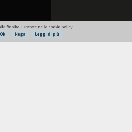
e finalità illustrate nella cookie policy.
Ok
Nega
Leggi di più
i alimentari di uno studente
denaro e, perché no, anche dal vizio.