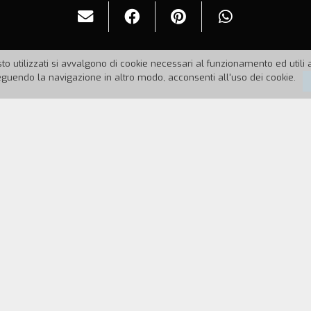
to utilizzati si avvalgono di cookie necessari al funzionamento ed utili all
uendo la navigazione in altro modo, acconsenti all'uso dei cookie.
06
Durata:
8'
04) di Morgan Spurlock, il film narra le vicissitudin
 in un gioco comandato dalla mancanza di tempo e di 
REGISTA
CAST & CREDITS