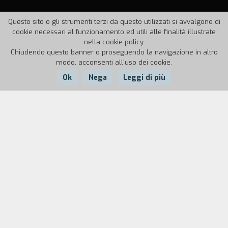
Questo sito o gli strumenti terzi da questo utilizzati si avvalgono di
cookie necessari al funzionamento ed utili alle finalità illustrate
nella cookie policy.
Chiudendo questo banner o proseguendo la navigazione in altro
modo, acconsenti all'uso dei cookie.
Ok
Nega
Leggi di più
Nazione:
Anno:
Durata:
Italia
2006
70'
Catania, oggi. Tradizioni vecchie e nuove che scandiscono
un quasi mondo dove l'unica certezza è un vulcano in
eruzione. Un documentario sul profondo sud che può
incantarti alla processione di Sant'Agata e, al tempo
stesso, costruirti un sofisticato processore nella silicon