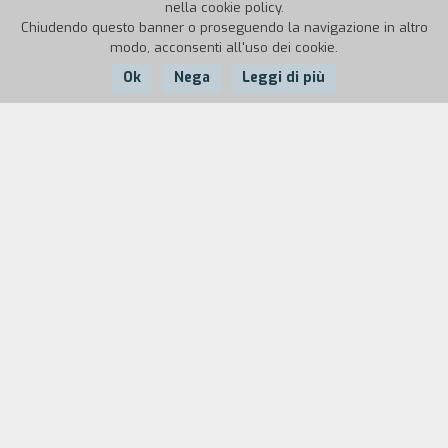
nella cookie policy.
Chiudendo questo banner o proseguendo la navigazione in altro
modo, acconsenti all'uso dei cookie.
Ok
Nega
Leggi di più
Nazione:
Anno:
Durata:
Francia
2006
8'
«Senza sapere perché
amo questo mondo
dove veniamo per morire»
(Natsume Sôseki)
Biografia