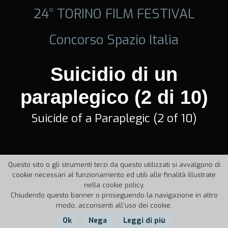
24° TORINO FILM FESTIVAL
Concorso Spazio Italia
Suicidio di un
paraplegico (2 di 10)
Suicide of a Paraplegic (2 of 10)
Questo sito o gli strumenti terzi da questo utilizzati si avvalgono di
cookie necessari al funzionamento ed utili alle finalità illustrate
nella cookie policy.
Chiudendo questo banner o proseguendo la navigazione in altro
modo, acconsenti all'uso dei cookie.
Ok
Nega
Leggi di più