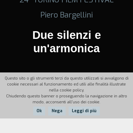
Piero Bargellini
Due silenzi e
un'armonica
Questo sito o gli strumenti terzi da questo utilizzati si avvalgono di
cookie necessari al funzionamento ed utili alle finalità illustrate
nella cookie policy.
Chiudendo questo banner o proseguendo la navigazione in altro
modo, acconsenti all'uso dei cookie.
Ok
Nega
Leggi di più
Nazione:
Anno:
Durata: