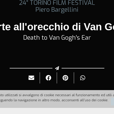
24° TORINO FILM FESTIVAL
Piero Bargellini
te all'orecchio di Van 
Death to Van Gogh's Ear
to utilizzati si avvalgono di cookie necessari al funzionamento ed utili all
uendo la navigazione in altro modo, acconsenti all'uso dei cookie.