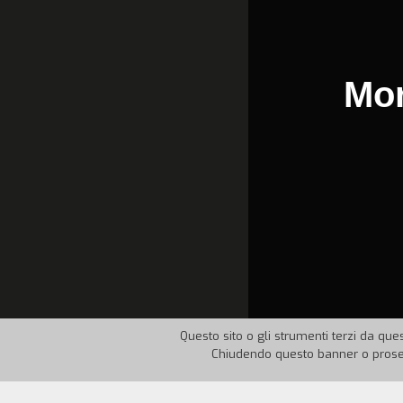
Mor
Questo sito o gli strumenti terzi da ques
Chiudendo questo banner o proseg