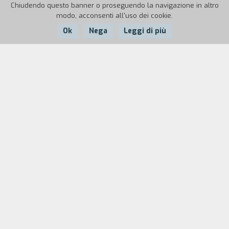
Chiudendo questo banner o proseguendo la navigazione in altro
modo, acconsenti all'uso dei cookie.
Ok
Nega
Leggi di più
Nazione:
Anno:
Durata:
USA
1985
93'
Leonard Hoffman, un agente assicurativo perennemente a
caccia di denaro per mantenere la famiglia e mandare le
figlie all’università, si imbatte nella sua grande occasione
quando incontra Blanche, una seducente signora che lo
convince a stipulare una polizza assicurativa sul marito. Il
piano consiste nell’uccidere l’uomo e dividersi il denaro
dell’assicurazione, ma quando la presunta vittima si
ripresenta dopo essere stato dato per morto, Leonard
capisce di essere stato truffato.