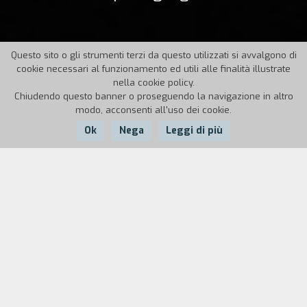
Questo sito o gli strumenti terzi da questo utilizzati si avvalgono di
cookie necessari al funzionamento ed utili alle finalità illustrate
nella cookie policy.
Chiudendo questo banner o proseguendo la navigazione in altro
modo, acconsenti all'uso dei cookie.
Ok
Nega
Leggi di più
Nazione:
Anno:
Durata:
USA
1977
144'
In crisi sulla scena come nella vita privata, l’attrice Myrtle
Gordon cade vittima di una profonda depressione quando,
dopo aver visto morire un’ammiratrice che le chiedeva un
autografo, comincia ad avere frequenti visioni della