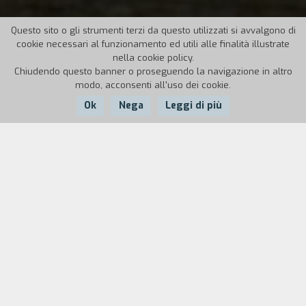
Questo sito o gli strumenti terzi da questo utilizzati si avvalgono di
cookie necessari al funzionamento ed utili alle finalità illustrate
nella cookie policy.
Chiudendo questo banner o proseguendo la navigazione in altro
modo, acconsenti all'uso dei cookie.
Ok
Nega
Leggi di più
Nazione:
Anno:
Durata:
Italia
2007
24'
Il Sud è il nulla e come si può raccontare il nulla? Nel
tentativo di diventare uomo, Pietro, quindicenne calabrese,
deve confrontarsi con il significato del passaggio all’età
adulta nella realtà in cui vive. Di conseguenza si trova a
scontrarsi con la mafia nella sua manifestazione più