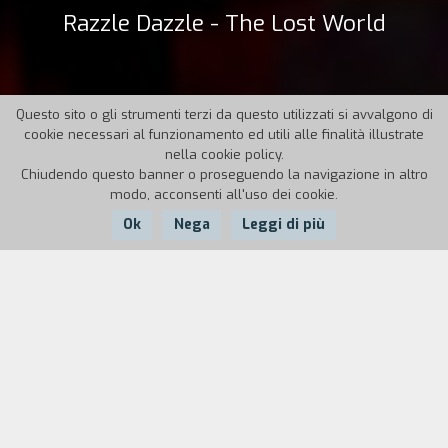
Razzle Dazzle - The Lost World
Questo sito o gli strumenti terzi da questo utilizzati si avvalgono di
cookie necessari al funzionamento ed utili alle finalità illustrate
nella cookie policy.
Chiudendo questo banner o proseguendo la navigazione in altro
modo, acconsenti all'uso dei cookie.
Ok
Nega
Leggi di più
Nazione:
Anno:
Durata:
USA
2007
92'
Quasi quarant’anni dopo
Tom, Tom, the Piper’s
Son
(1969), in cui rifotografava un film del 1903
proiettandolo su un muro, esplorando così le