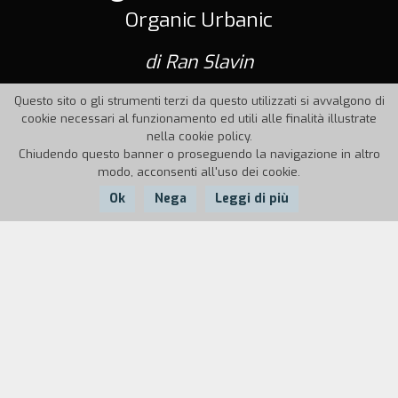
Organic Urbanic
di Ran Slavin
Questo sito o gli strumenti terzi da questo utilizzati si avvalgono di
cookie necessari al funzionamento ed utili alle finalità illustrate
nella cookie policy.
Chiudendo questo banner o proseguendo la navigazione in altro
modo, acconsenti all'uso dei cookie.
Ok
Nega
Leggi di più
Nazione:
Anno:
Israele
2002
Durata:
9'
Un video di iperfiction basato sulla realtà: un
micro/macro cosmo di paesaggi urbani intessuti
tra loro. Un arazzo della città, traslocata,