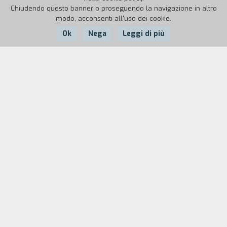
Chiudendo questo banner o proseguendo la navigazione in altro
modo, acconsenti all'uso dei cookie.
Ok
Nega
Leggi di più
Nazione:
Anno:
Durata:
Italia
2007
16'
In una città di cartone, le vite di cinque personaggi si
intrecciano per un istante. Uno scambio di persona, un
omicidio, piccoli disastri e grandi tragedie al tramonto di
una giornata come tante altre. La città, come le persone
che la abitano, è avvolta in una perenne cappa di fumo che
lascia entrare i raggi solari senza più lasciarli uscire.
«Spesso il gesto di accendersi una sigaretta è eseguito
automaticamente, senza porsi troppe domande, un po’