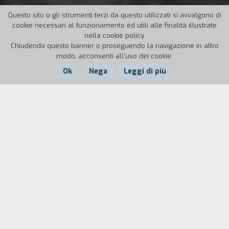
Questo sito o gli strumenti terzi da questo utilizzati si avvalgono di
cookie necessari al funzionamento ed utili alle finalità illustrate
nella cookie policy.
Chiudendo questo banner o proseguendo la navigazione in altro
modo, acconsenti all'uso dei cookie.
Ok
Nega
Leggi di più
Nazione:
Anno:
Durata:
Cina
2007
101'
La fotografa Yilin, dopo un’infanzia trascorsa in un villaggio
di campagna, si ritrova a vivere e lavorare, sola, in città.
Sempre più in crisi, decide di ritornare nel paese natale. Ma
nemmeno nella casa di famiglia riesce a trovare la serenità
desiderata. Al contrario è costretta ad affrontare il
riemergere doloroso dei ricordi d’infanzia e a elaborare