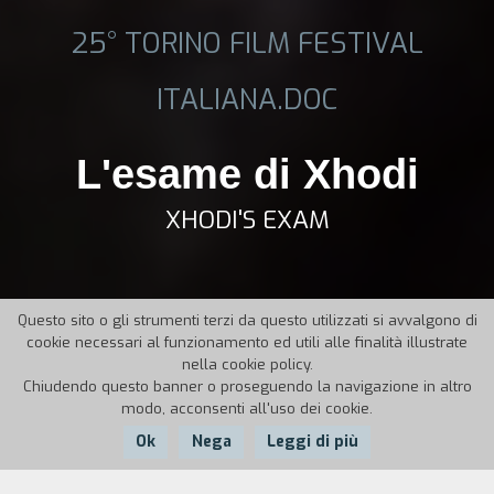
25° TORINO FILM FESTIVAL
ITALIANA.DOC
L'esame di Xhodi
XHODI'S EXAM
Questo sito o gli strumenti terzi da questo utilizzati si avvalgono di
cookie necessari al funzionamento ed utili alle finalità illustrate
nella cookie policy.
Chiudendo questo banner o proseguendo la navigazione in altro
modo, acconsenti all'uso dei cookie.
Ok
Nega
Leggi di più