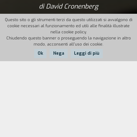
di David Cronenberg
Questo sito o gli strumenti terzi da questo utilizzati si avvalgono di
cookie necessari al funzionamento ed utili alle finalità illustrate
nella cookie policy.
Chiudendo questo banner o proseguendo la navigazione in altro
modo, acconsenti all'uso dei cookie.
Ok
Nega
Leggi di più
Nazione:
USA,
Anno:
Durata:
UK, Canada
2007
100'
Nikolai Luzhin è l’autista di una delle più potenti famiglie
mafiose russe di Londra, i Vory V Zakone, capeggiati dal
patriarca Semyon. Rigoroso e leale, Nikolai vede la sua vita