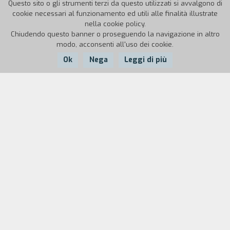
Questo sito o gli strumenti terzi da questo utilizzati si avvalgono di
cookie necessari al funzionamento ed utili alle finalità illustrate
nella cookie policy.
Chiudendo questo banner o proseguendo la navigazione in altro
modo, acconsenti all'uso dei cookie.
Ok
Nega
Leggi di più
Nazione:
Anno:
Durata:
USA
1970
116'
Guerra di Corea: la vita a un passo dal fronte dei medici e
delle infermiere militari del Mobile Army Surgical Hospital,
l’ospedale da campo in cui si ricuciono i feriti e si contano i
morti. Elliott Gould, Donald Sutherland e l’indimenticabile
“Bollore” Sally Kellerman guidano gli scherzacci, i deliri, le
volgarità di questa pattuglia di disperati. Risate e sangue