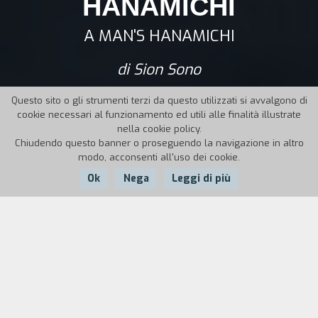
HANAMICHI
A MAN'S HANAMICHI
di Sion Sono
Questo sito o gli strumenti terzi da questo utilizzati si avvalgono di
cookie necessari al funzionamento ed utili alle finalità illustrate
nella cookie policy.
Chiudendo questo banner o proseguendo la navigazione in altro
modo, acconsenti all'uso dei cookie.
Ok
Nega
Leggi di più
Anno:
1986
Durata:
101'
Uno studente di Tokyo corre a perdifiato; lo vediamo in un
prato, all’università, poi a nuoto in un fiume. Ricompare nel
suo giardino, nudo, poi in casa a mangiare con la sua