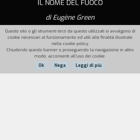
IL NOME DEL FUOCO
di Eugène Green
Questo sito o gli strumenti terzi da questo utilizzati si avvalgono di
cookie necessari al funzionamento ed utili alle finalità illustrate
nella cookie policy.
Chiudendo questo banner o proseguendo la navigazione in altro
modo, acconsenti all'uso dei cookie.
Ok
Nega
Leggi di più
Nazione:
Anno:
Durata:
Francia
2002
20'
Un ragazzo va a consultare una dottoressa. Le confida che
è un lupo mannaro e la invita ad assistere alla sua
trasformazione. La notte, nei boschi, la metamorfosi si