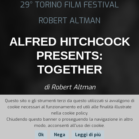
29° TORINO FILM FESTIVAL
ROBERT ALTMAN
ALFRED HITCHCOCK
PRESENTS:
TOGETHER
di Robert Altman
Questo sito o gli strumenti terzi da questo utilizzati si avvalgono di
cookie necessari al funzionamento ed utili alle finalità illustrate
nella cookie policy.
Chiudendo questo banner o proseguendo la navigazione in altro
modo, acconsenti all'uso dei cookie.
Ok
Nega
Leggi di più