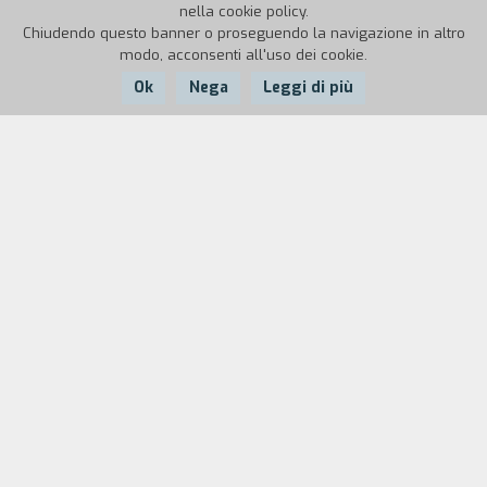
nella cookie policy.
Chiudendo questo banner o proseguendo la navigazione in altro
modo, acconsenti all'uso dei cookie.
Ok
Nega
Leggi di più
Nazione:
Anno:
Durata:
Italia
1960
95'
Gerardo fa l’impiegato e conduce una vita tranquilla con la
moglie Annalisa. Quando un truffatore si introduce in casa
sua, gli svela di essere stato un tempo un «collega».
Comincia allora a raccontare le sue peripezie di impostore e
genio della truffa compiute insieme ai suoi«compari» Elena
e Chinotto, impegnati con lui in vari travestimenti.
Scampato tante volte all’arresto, Gerardo questa volta
rischia invece di mettersi nei guai a causa della sua stessa