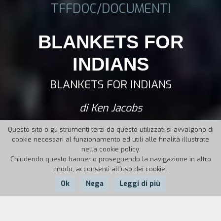
TFFDOC/DOCUMENTI
BLANKETS FOR
INDIANS
BLANKETS FOR INDIANS
di Ken Jacobs
Questo sito o gli strumenti terzi da questo utilizzati si avvalgono di
cookie necessari al funzionamento ed utili alle finalità illustrate
nella cookie policy.
Chiudendo questo banner o proseguendo la navigazione in altro
modo, acconsenti all'uso dei cookie.
Ok
Nega
Leggi di più
Nazione:
Anno:
Durata: