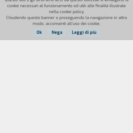
cookie necessari al funzionamento ed utili alle finalità illustrate
nella cookie policy.
Chiudendo questo banner o proseguendo la navigazione in altro
modo, acconsenti all'uso dei cookie.
Ok
Nega
Leggi di più
Nazione:
Anno:
Durata:
Francia
1928
40'
Documentario (e primo film) di Dréville, sul set
del film
L'Argent
di Marcel L'Herbier.
Cast
& Credits