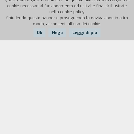
cookie necessari al funzionamento ed utili alle finalità illustrate
nella cookie policy.
Chiudendo questo banner o proseguendo la navigazione in altro
modo, acconsenti all'uso dei cookie.
Ok
Nega
Leggi di più
Nazione:
Anno:
Durata:
Italia
1995
1'10''
Una serie di trasformazioni sempre più
mostruose colpisce l'ignaro personaggio appena
uscito da una porta.
Biografia
regista