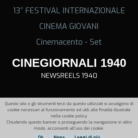
13° FESTIVAL INTERNAZIONALE
CINEMA GIOVANI
Cinemacento - Set
CINEGIORNALI 1940
NEWSREELS 1940
Questo sito o gli strumenti terzi da questo utilizzati si avvalgono di
cookie necessari al funzionamento ed utili alle finalità illustrate
nella cookie policy.
Chiudendo questo banner o proseguendo la navigazione in altro
modo, acconsenti all'uso dei cookie.
Ok
Nega
Leggi di più