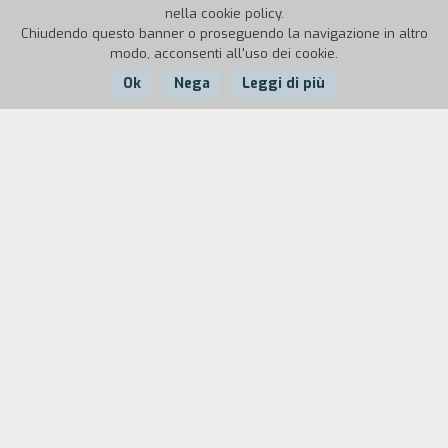
nella cookie policy.
Chiudendo questo banner o proseguendo la navigazione in altro
modo, acconsenti all'uso dei cookie.
Ok
Nega
Leggi di più
Nazione:
Anno:
Italia
1946
Durata:
n° 9: si gira
Eugenia Grandet
di Mario Soldati.
Cast
& Credits