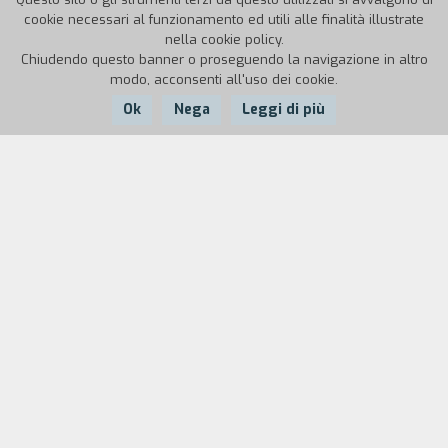
cookie necessari al funzionamento ed utili alle finalità illustrate
nella cookie policy.
Chiudendo questo banner o proseguendo la navigazione in altro
modo, acconsenti all'uso dei cookie.
Ok
Nega
Leggi di più
Nazione:
Anno:
Italia
1951
Durata:
25/10/51, n° 661: appuntamento a Cinecitt`, si
gira
Bellissima
.
Cast
& Credits