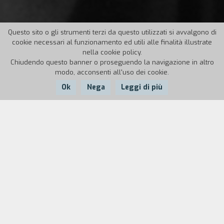
Questo sito o gli strumenti terzi da questo utilizzati si avvalgono di
cookie necessari al funzionamento ed utili alle finalità illustrate
nella cookie policy.
Chiudendo questo banner o proseguendo la navigazione in altro
modo, acconsenti all'uso dei cookie.
Ok
Nega
Leggi di più
Nazione:
Anno:
Durata:
USA
1995
17'
Due ladri che non si conoscono irrompono nello stesso
appartamento e alla stessa ora. Devono decidere se unire
le proprie forze oppure no.