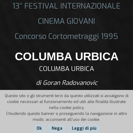
13° FESTIVAL INTERNAZIONALE
CINEMA GIOVANI
Concorso Cortometraggi 1995
COLUMBA URBICA
COLUMBA URBICA
di Goran Radovanovic
Questo sito o gli strumenti terzi da questo utilizzati si avvalgono di
cookie necessari al funzionamento ed utili alle finalità illustrate
nella cookie policy.
Chiudendo questo banner o proseguendo la navigazione in altro
modo, acconsenti all'uso dei cookie.
Ok
Nega
Leggi di più